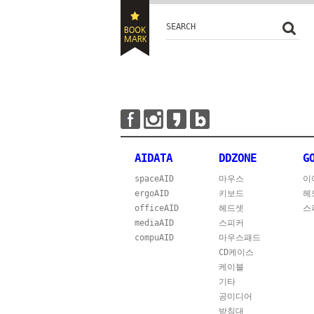
SEARCH
AIDATA
DDZONE
G
spaceAID
마우스
이
ergoAID
키보드
헤
officeAID
헤드셋
스
mediaAID
스피커
compuAID
마우스패드
CD케이스
케이블
기타
공미디어
받침대