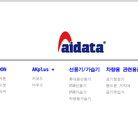
OON
AKplus +
선풍기/가습기
차량용 관련용
어폰
키보드
휴대용선풍기
공기청정기
드셋
마우스
USB선풍기
핸드폰 거치대
피커
USB가습기
공기주입기
차량용가습기